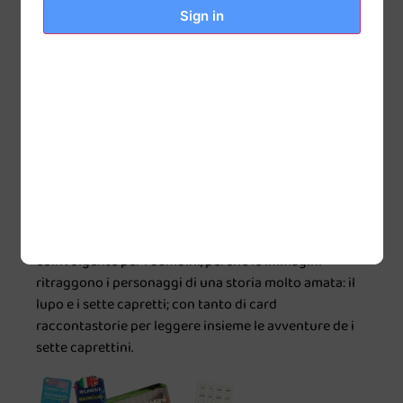
Sign in
estrarre la carota giusta, altrimenti il coniglio scappa.
È importante rimanere concentrati per acchiapparlo
prima che salti via!
Chop Chop Caprettini
, il gioco della storia de Il Lupo
e i sette capretti
Il gioco di Chop Chop è una versione del tradizionale
gioco della tombola fatta su misura per i più piccoli
che non conoscono ancora i numeri. Infatti ad essere
estratte sono le immagini!
La tombola delle immagini
di Chop Chop risulta ancora più divertente e
coinvolgente per i bambini, perchè le immagini
ritraggono i personaggi di una storia molto amata: il
lupo e i sette capretti; con tanto di card
raccontastorie per leggere insieme le avventure de i
sette caprettini.