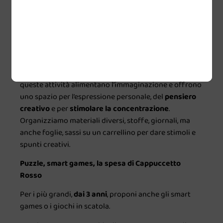
dei Lego, come quelli di
Super Mario
: percorsi da
comporre, suoni, luci e tanto divertimento.
Attività artistiche
Colorare e disegnare con gessetti, colori di vario tipo,
su materiali diversi, fare bricolage e lavoretti: tutte
queste attività alimentano l’immaginazione e offrono
uno spazio per l’espressione personale, del
pensiero
creativo
e per
stimolare la concentrazione
.
Organizziamo materiali diversi, stoffe, giornali, ma
anche foglie, sassi su un carrellino per dare stimoli e
spunti creativi.
Puzzle, smart games, la spesa di Cappuccetto
Rosso
Per i più grandi,
dai 3 anni
, proponi anche gli smart
games o i giochi in scatola.