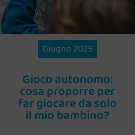
Giugno 2025
Gioco autonomo:
cosa proporre per
far giocare da solo
il mio bambino?