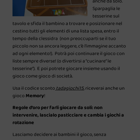
anche da solo.
Sparpaglia le
tesserine sul
tavolo e sfida il bambino a trovare e posizionare nel
cestino tutti gli elementi di una lista spesa, entro il
tempo della clessidra (non preoccuparti se il tuo
piccolo non sa ancora leggere, c’è l’immagine accanto
ad ogni elemento!).
Potrà poi continuare il gioco con
liste sempre diverse! (o divertirsi a “cucinare” le
tesserine”).
E poi potrete giocare insieme usando il
gioco come gioco di società.
Usa il codice sconto
tadagiochi15
, riceverai anche un
gioco
Memory
!
Regole d’oro per farli giocare da soli: non
intervenire, lascialo pasticciare e cambia i giochi a
rotazione
Lasciamo decidere ai bambini il gioco, senza