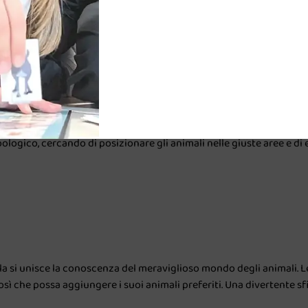
te a sfidarsi. Grande classico rivisitato con una board magnetica 
ioni semplificate per bambini del famoso gioco di contrattazione: 
, il negozio di giocattoli, la gelateria. Nella versione Town l’ambie
logico, cercando di posizionare gli animali nelle giuste aree e di 
ola si unisce la conoscenza del meraviglioso mondo degli animali. Le
 che possa aggiungere i suoi animali preferiti. Una divertente sfi