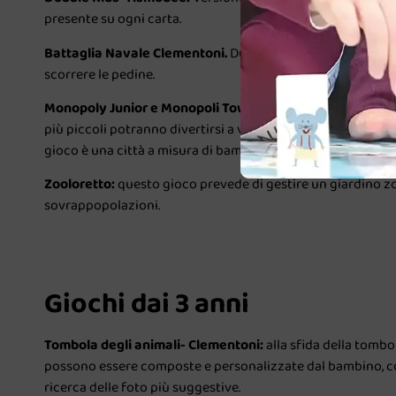
presente su ogni carta.
Battaglia Navale Clementoni.
Due flotte in posizione pron
scorrere le pedine.
Monopoly Junior e Monopoli Town- Hasbro Gaming.
Vers
più piccoli potranno divertirsi a vendere e comprare il parco
gioco è una città a misura di bambino.
Zooloretto:
questo gioco prevede di gestire un giardino zoo
sovrappopolazioni.
Giochi dai 3 anni
Tombola degli animali- Clementoni:
alla sfida della tomb
possono essere composte e personalizzate dal bambino, così
ricerca delle foto più suggestive.