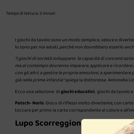
Tempo di lettura: 3 minuti
I giochi da tavolo sono un modo semplice, veloce e diverten
lo sono per noi adulti, perché non dovrebbero esserlo anc
“I giochi di società sviluppano la capacità di concentrazi
ma al contempo dovranno imparare, applicare e ricordare l
con gli altri; a gestire le proprie emozioni; a sperimentare 
già nella prima infanzia.”
spiega la dottoressa Antonella Lic
Ecco una selezione di
giochi educativi
, giochi da tavolo e 
Patsch- Noris
: Gioco di riflessi molto divertente, con cart
toccare per primo la carta corrispondente al colore e all’i
Lupo Scorreggione- Tadà Play :