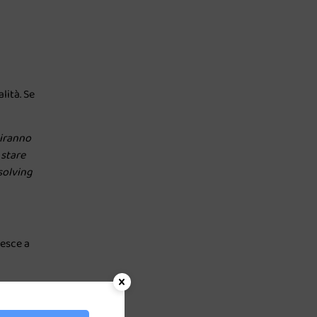
lità. Se
tiranno
 stare
 solving
iesce a