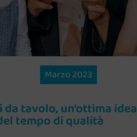
Marzo 2023
i da tavolo, un’ottima ide
del tempo di qualità