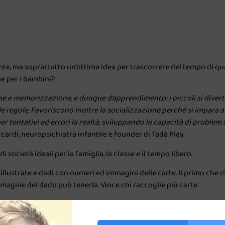
te, ma soprattutto un’ottima idea per trascorrere del tempo di qua
he per i bambini?
one e memorizzazione, e dunque d’apprendimento: i piccoli si diver
e regole.
Favoriscono inoltre la socializzazione perché si impara a
per tentativi ed errori la realtà, sviluppando la capacità di problem
cardi, neuropsichiatra infantile e founder di Tadà Play.
di società ideali per la famiglia, la classe e il tempo libero.
e illustrate e dadi con numeri ed immagini delle carte. Il primo che r
mmagine del dado può tenerla. Vince chi raccoglie più carte.