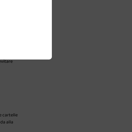
dove far
anche i
nte di
evitare
 cartelle
da alla