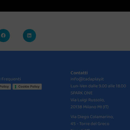
Contatti
 Frequenti
info@tadaplay.it
Lun-Ven dalle 9.00 alle 18.00
Policy
Cookie Policy
SPARK ONE
Via Luigi Russolo,
20138 Milano MI (IT)
Via Diego Colamarino,
45 - Torre del Greco