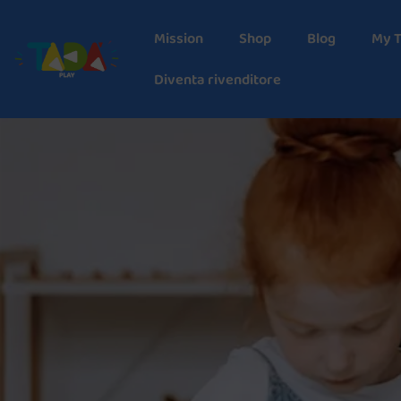
Mission
Shop
Blog
My 
Diventa rivenditore