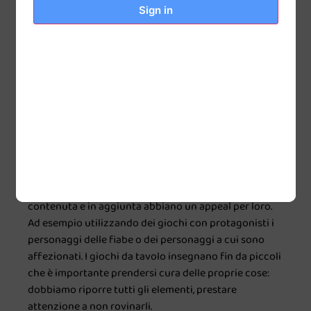
amici, a creare gruppi di gioco.
Sign in
Come si possono avvicinare i bambini ai giochi da
tavolo?
Per i bambini può non essere semplice approcciarsi ai
giochi da tavolo, soprattutto se abituati ad un altro
genere di giochi. Per fortuna nel panorama odierno
ludico ci sono molti giochi adatti ai più piccoli.
Sicuramente l’ideale è partire da giochi collaborativi
dove loro non sentono la frustrazione della sconfitta.
Per i primi giochi è meglio che abbiano una durata
contenuta e in aggiunta abbiano un appeal per loro.
Ad esempio utilizzando dei giochi con protagonisti i
personaggi delle fiabe o dei personaggi a cui sono
affezionati. I giochi da tavolo insegnano fin da piccoli
che è importante prendersi cura delle proprie cose:
dobbiamo riporre tutti gli elementi, prestare
attenzione a non rovinarli.