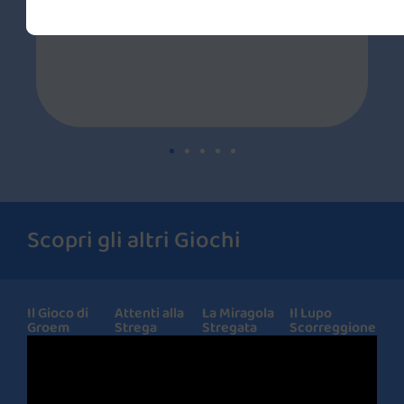
Chiara - Educatrice
Scopri gli altri Giochi
Il Gioco di
Attenti alla
La Miragola
Il Lupo
Groem
Strega
Stregata
Scorreggione