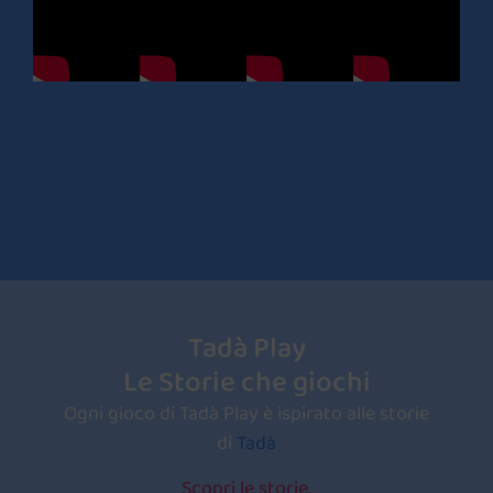
Tadà Play
Le Storie che giochi
Ogni gioco di Tadà Play è ispirato alle storie
di
Tadà
Scopri le storie.