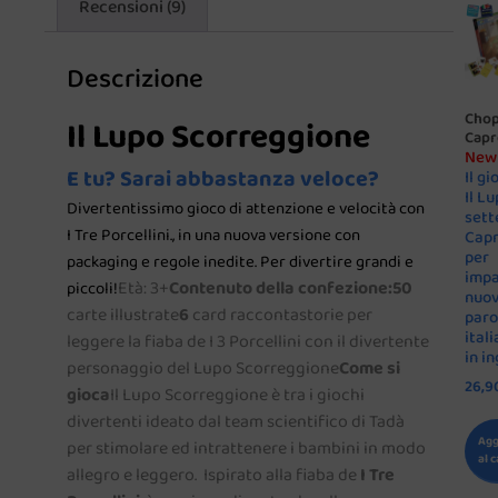
Recensioni (9)
Descrizione
Chop
Il Lupo Scorreggione
Capr
New
E tu? Sarai abbastanza veloce?
Il gi
Il Lu
Divertentissimo gioco di attenzione e velocità con
sett
I Tre Porcellini., in una nuova versione con
Capr
per
packaging e regole inedite. Per divertire grandi e
impa
Età: 3+
Contenuto della confezione:
50
piccoli!
nuo
carte illustrate
6
card raccontastorie per
parol
ital
leggere la fiaba de I 3 Porcellini con il divertente
in i
personaggio del Lupo Scorreggione
Come si
26,9
gioca
Il Lupo Scorreggione è tra i giochi
divertenti ideato dal team scientifico di Tadà
Agg
per stimolare ed intrattenere i bambini in modo
al c
allegro e leggero. Ispirato alla fiaba de
I Tre