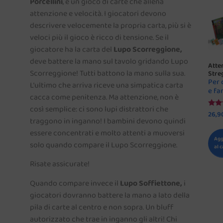
Porcellini
, è un gioco di carte che allena
attenzione e velocità. I giocatori devono
descrivere velocemente la propria carta, più si è
veloci più il gioco è ricco di tensione. Se il
giocatore ha la carta del
Lupo Scorreggione,
deve battere la mano sul tavolo gridando Lupo
Atten
Scorreggione! Tutti battono la mano sulla sua.
Stre
Per 
L’ultimo che arriva riceve una simpatica carta
e fa
cacca come penitenza. Ma attenzione, non è
così semplice: ci sono lupi distrattori che
26,9
Valut
traggono in inganno! I bambini devono quindi
5.00
su 
essere concentrati e molto attenti a muoversi
Agg
solo quando compare il Lupo Scorreggione.
al c
Risate assicurate!
Quando compare invece il
Lupo Soffiettone,
i
giocatori dovranno battere la mano a lato della
pila di carte al centro e non sopra. Un bluff
autorizzato che trae in inganno gli altri! Chi