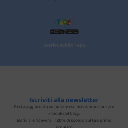
L
e S
t
orie
 che Giochi
Scarica subito l’ App
Iscriviti alla newsletter
Resta aggiornato su notizie esclusive, nuovi arrivi e
articoli del blog.
Iscriviti e riceverai il
20%
di sconto sul tuo primo
acquisto