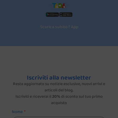
L
e S
t
orie
 che Giochi
Scarica subito l’ App
Iscriviti alla newsletter
Resta aggiornato su notizie esclusive, nuovi arrivi e
articoli del blog.
Iscriviti e riceverai il
20%
di sconto sul tuo primo
acquisto
Nome