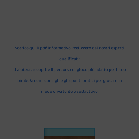
Scarica qui il pdf informativo, realizzato dai nostri esperti
qualificati:
ti aiuterà a scoprire il percorso di gioco più adatto per il tuo
bimbo/a con i consigli e gli spunti pratici per giocare in
modo divertente e costruttivo.