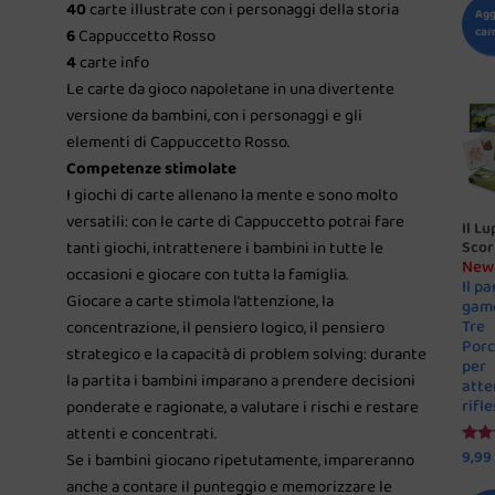
40
carte illustrate con i personaggi della storia
Agg
car
6
Cappuccetto Rosso
4
carte info
Le carte da gioco napoletane in una divertente
versione da bambini, con i personaggi e gli
elementi di Cappuccetto Rosso.
Competenze stimolate
I giochi di carte allenano la mente e sono molto
versatili: con le carte di Cappuccetto potrai fare
Il Lu
Scor
tanti giochi, intrattenere i bambini in tutte le
New 
occasioni e giocare con tutta la famiglia.
Il pa
Giocare a carte stimola l’attenzione, la
game
Tre
concentrazione, il pensiero logico, il pensiero
Porc
strategico e la capacità di problem solving: durante
per
la partita i bambini imparano a prendere decisioni
atte
rifle
ponderate e ragionate, a valutare i rischi e restare
attenti e concentrati.
9,99
Valut
Se i bambini giocano ripetutamente, impareranno
5.00
anche a contare il punteggio e memorizzare le
su 