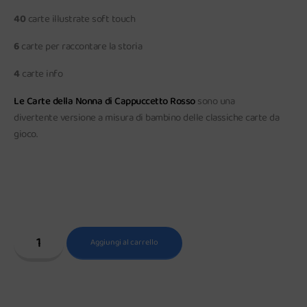
40
carte illustrate soft touch
6
carte per raccontare la storia
4
carte info
Le Carte della Nonna di Cappuccetto Rosso
sono una
divertente versione a misura di bambino delle classiche carte da
gioco.
Aggiungi al carrello