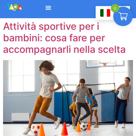
0
IT
Diventa rivenditore
Attività sportive per i
bambini: cosa fare per
accompagnarli nella scelta