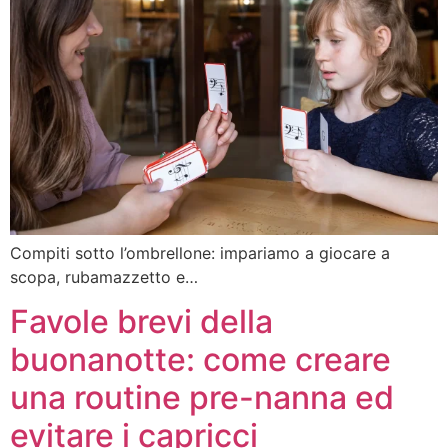
Compiti sotto l’ombrellone: impariamo a giocare a
scopa, rubamazzetto e…
Favole brevi della
buonanotte: come creare
una routine pre-nanna ed
evitare i capricci