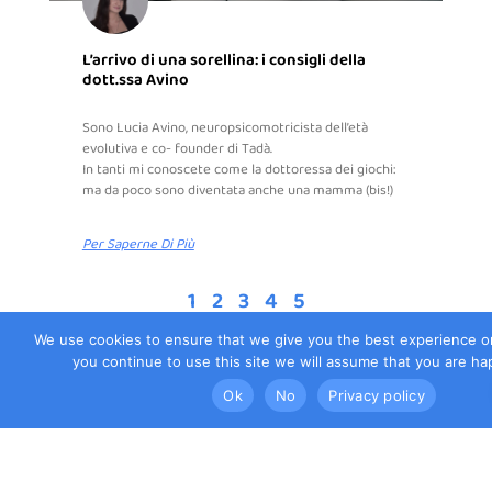
L’arrivo di una sorellina: i consigli della
dott.ssa Avino
Sono Lucia Avino, neuropsicomotricista dell’età
evolutiva e co- founder di Tadà.
In tanti mi conoscete come la dottoressa dei giochi:
ma da poco sono diventata anche una mamma (bis!)
Per Saperne Di Più
1
2
3
4
5
We use cookies to ensure that we give you the best experience on
you continue to use this site we will assume that you are hap
Ok
No
Privacy policy