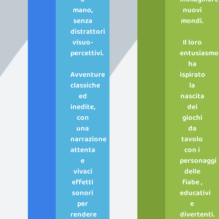
mano,
nuovi
senza
mondi.
distrattori
visuo-
Il loro
percettivi.
entusiasmo
ha
Avventure
ispirato
classiche
la
ed
nascita
inedite,
dei
con
giochi
una
da
narrazione
tavolo
attenta
con i
e
personaggi
vivaci
delle
effetti
fiabe ,
sonori
educativi
per
e
rendere
divertenti.