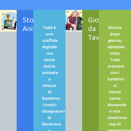
Storie
Giochi
Animate
da
Tadà è
Giorno
uno
dopo
Tavolo
scaffale
giorno,
digitale
abbiamo
con
visto
tante
Tadà
storie
crescere
animate
con i
a
bambini:
misura
si
di
fanno
bambino:
tante
i nostri
domande
disegnatori
e non
le
smettono
illustrano
mai di
a
immaginare