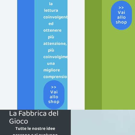
la
>>
lettura
Vai
coinvolgente
allo
shop
ed
ottenere
più
attenzione,
più
coinvolgimento,
una
migliore
comprensione.
>>
Vai
allo
shop
La Fabbrica del
Gioco
Tutte le nostre idee